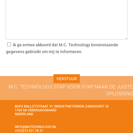
Ik ga ermee akkoord dat M.C. Technology bovenstaande
gegevens gebruikt om mij te informeren.
M.C. TECHNOLOGY, STAP VOOR STAP NAAR DE JUISTE
OPLOSSING
BUYS BALLOTSTRAAT 31 (INDUSTRIETERREIN ZANDHORST II)
1704 SK HEERHUGOWAARD
NEDERLAND
INFO@MCTECHNOLOGY.NL
+31(0)72 571 78 21