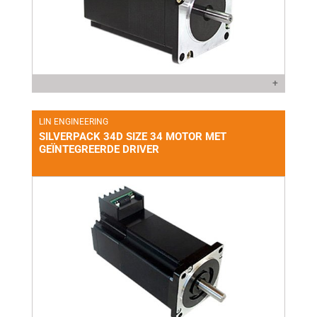
+
LIN ENGINEERING
SILVERPACK 34D SIZE 34 MOTOR MET
GEÏNTEGREERDE DRIVER