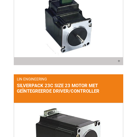
+
LIN ENGINEERING
SILVERPACK 23C SIZE 23 MOTOR MET
GEÏNTEGREERDE DRIVER/CONTROLLER