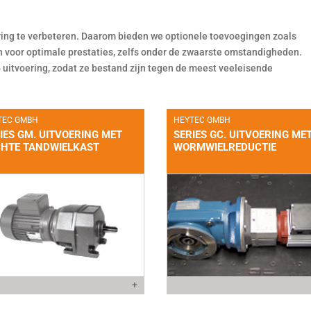
ring te verbeteren. Daarom bieden we optionele toevoegingen zoals
 voor optimale prestaties, zelfs onder de zwaarste omstandigheden.
65 uitvoering, zodat ze bestand zijn tegen de meest veeleisende
TEC GMBH
HEYTEC GMBH
IES GM. UITVOERING MET
SERIES GC. UITVOERING ME
CHTE TANDWIELKAST
WORMWIELREDUCTIE
+