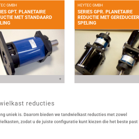
TEC GMBH
HEYTEC GMBH
IES GPT. PLANETAIRE
SERIES GPR. PLANETAIRE
UCTIE MET STANDAARD
REDUCTIE MET GEREDUCEE
LING
SPELING
+
wielkast reducties
ing uniek is. Daarom bieden we tandwielkast reducties met zowel
lkasten, zodat u de juiste configuratie kunt kiezen die het beste past 