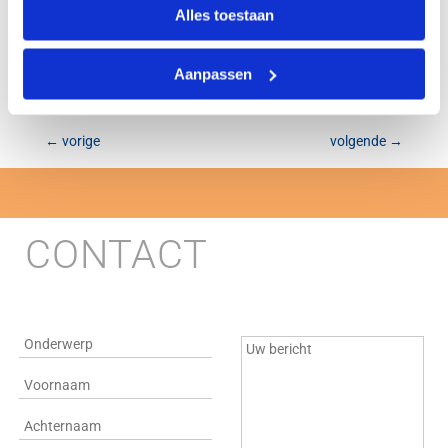
info@mctechnology.nl
Alles toestaan
Aanpassen
←
vorige
volgende
→
CONTACT