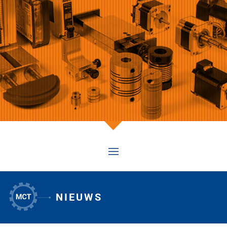
NIEUWS
1