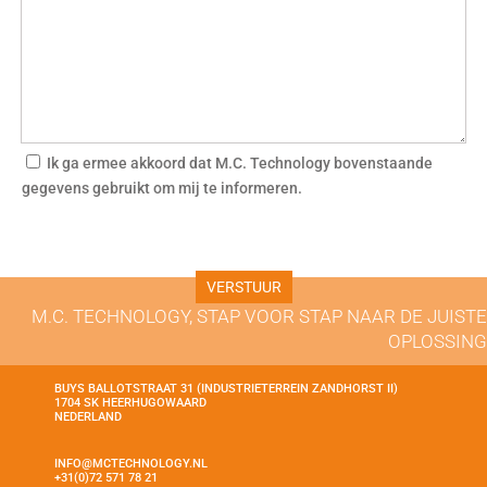
Ik ga ermee akkoord dat M.C. Technology bovenstaande
gegevens gebruikt om mij te informeren.
M.C. TECHNOLOGY, STAP VOOR STAP NAAR DE JUISTE
OPLOSSING
BUYS BALLOTSTRAAT 31 (INDUSTRIETERREIN ZANDHORST II)
1704 SK HEERHUGOWAARD
NEDERLAND
INFO@MCTECHNOLOGY.NL
+31(0)72 571 78 21