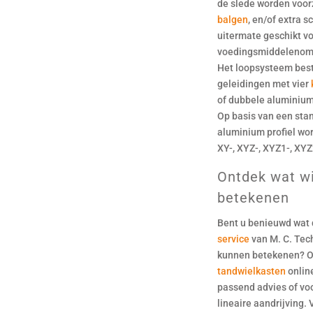
de slede worden voor
balgen
, en/of extra s
uitermate geschikt v
voedingsmiddelenomge
Het loopsysteem best
geleidingen met vier
of dubbele aluminiumw
Op basis van een stan
aluminium profiel wo
XY-, XYZ-, XYZ1-, XY
Ontdek wat wi
betekenen
Bent u benieuwd wat
service
van M. C. Tec
kunnen betekenen? O
tandwielkasten
onlin
passend advies of vo
lineaire aandrijving. 