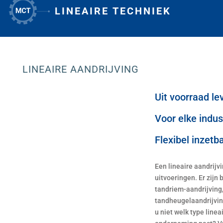
LINEAIRE TECHNIEK
1
LINEAIRE AANDRIJVING
Uit voorraad le
Voor elke indus
Flexibel inzetb
Een lineaire aandrijv
uitvoeringen. Er zijn 
tandriem-aandrijving,
tandheugelaandrijving
u niet welk type linea