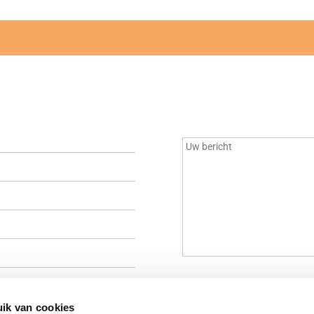
bovenstaande gegevens gebruikt om mij te informeren.
ik van cookies