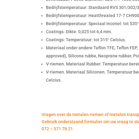
Bedrijfstemperatuur: Standaard RVS 301/302/30
Bedrijfstemperatuur: Heatthreated 17-7 CH900:
Bedrijfstemperatuur: Speciaal Inconel: tot 535°
Coatings. Dikte: 0,025 tot 6,4 mm.
Coatings: Temperatuur: tot 315° Celcius.
Materiaal onder andere Teflon TFE, Teflon FEP, 
approved), Silicone rubbe, Neoprene rubber, Pol
V-riemen. Materiaal Rubber. Temperatuur berei
V-riemen. Materiaal Siliconen. Temperatuur b
Celcius.
Vragen over de metalen riemen of
metalen trans
Gebruik onderstaand formulier om uw vraag te ste
072 – 571 78 21