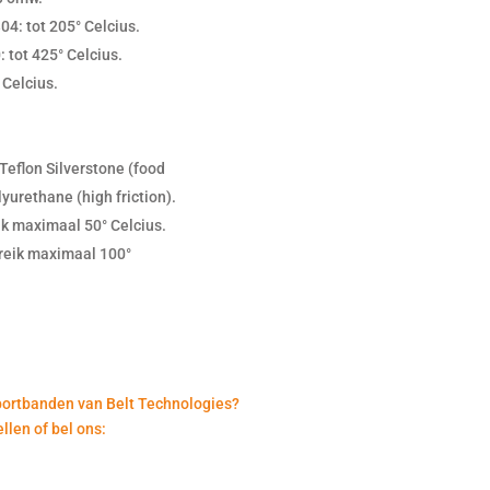
4: tot 205° Celcius.
 tot 425° Celcius.
 Celcius.
Teflon Silverstone (food
yurethane (high friction).
k maximaal 50° Celcius.
ereik maximaal 100°
portbanden
van Belt Technologies?
llen of bel ons: