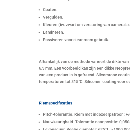
Coaten.
Vergulden.
Kleuren (bv. zwart om verstoring van camera’s 
Lamineren.
Passiveren voor cleanroom gebruik.
Afhankelijk van de methode varieert de dikte van
6,5 mm. Een voorbeeld kan zijn een dikke Neopre
van een product in is gefreesd. Silverstone coati
temperaturen tot 315°C. Siliconen coating voor e
Riemspecificaties
Pitch-tolerantie. Riem met indexeerpatroon: +
Nauwkeurigheid. Tolerantie naar positie: 0,050
Levensduur. Poelie diameter: 625:1. > 1000.00