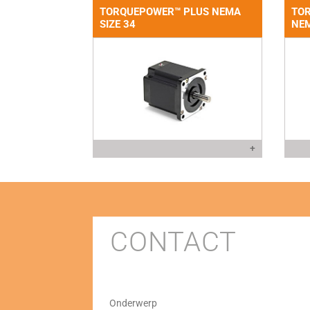
TORQUEPOWER™ PLUS NEMA
TO
SIZE 34
NEM
+
CONTACT