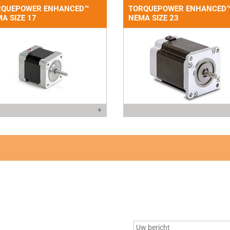
RQUEPOWER ENHANCED™
TORQUEPOWER ENHANCED
A SIZE 17
NEMA SIZE 23
+