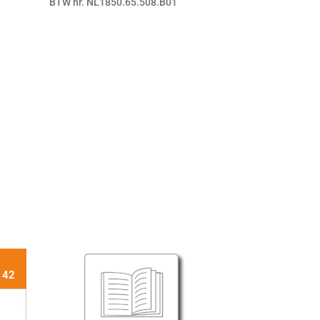
BTW nr. NL1850.65.508.B01
 42