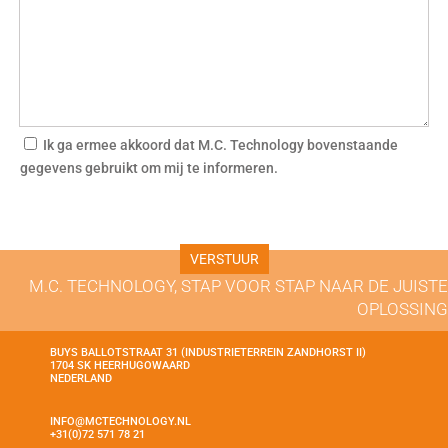
Ik ga ermee akkoord dat M.C. Technology bovenstaande
gegevens gebruikt om mij te informeren.
M.C. TECHNOLOGY, STAP VOOR STAP NAAR DE JUISTE
OPLOSSING
BUYS BALLOTSTRAAT 31 (INDUSTRIETERREIN ZANDHORST II)
1704 SK HEERHUGOWAARD
NEDERLAND
INFO@MCTECHNOLOGY.NL
+31(0)72 571 78 21