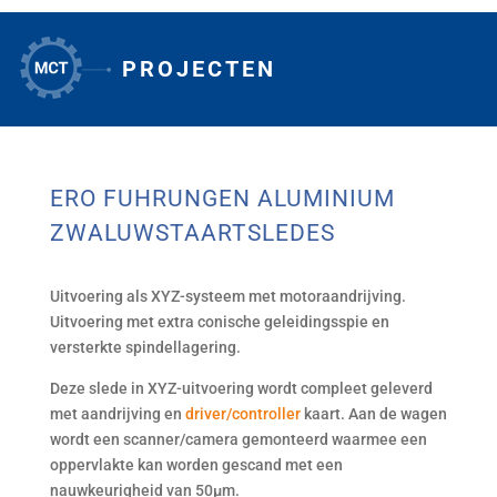
PROJECTEN
1
ERO FUHRUNGEN ALUMINIUM
ZWALUWSTAARTSLEDES
Uitvoering als XYZ-systeem met motoraandrijving.
Uitvoering met extra conische geleidingsspie en
versterkte spindellagering.
Deze slede in XYZ-uitvoering wordt compleet geleverd
met aandrijving en
driver/controller
kaart. Aan de wagen
wordt een scanner/camera gemonteerd waarmee een
oppervlakte kan worden gescand met een
nauwkeurigheid van 50µm.