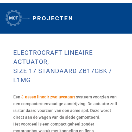
PROJECTEN
1
ELECTROCRAFT LINEAIRE
ACTUATOR,
SIZE 17 STANDAARD ZB17GBK /
L1MG
Een
3-assen lineair zwaluwstaart
systeem voorzien van
een compacte/eenvoudige aandrijving. De actuator zelf
is standaard voorzien van een acme spil. Deze wordt
direct aan de wagen van de slede gemonteerd.
Het voordeel is een compact geheel zonder
motoraanbouw stuk met koppeling en flens.