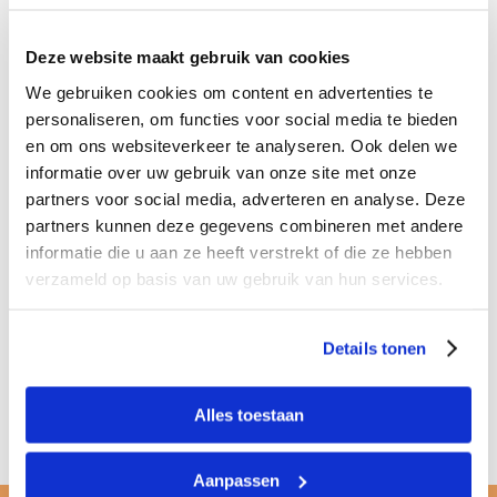
Deze website maakt gebruik van cookies
We gebruiken cookies om content en advertenties te
personaliseren, om functies voor social media te bieden
en om ons websiteverkeer te analyseren. Ook delen we
informatie over uw gebruik van onze site met onze
partners voor social media, adverteren en analyse. Deze
VRAGEN OVER DIT PROJECT?
partners kunnen deze gegevens combineren met andere
informatie die u aan ze heeft verstrekt of die ze hebben
Gebruik onderstaand formulier om uw vraag te stellen of
verzameld op basis van uw gebruik van hun services.
bel ons:
072 - 571 78 21
Details tonen
Terug naar overzicht
Alles toestaan
Aanpassen