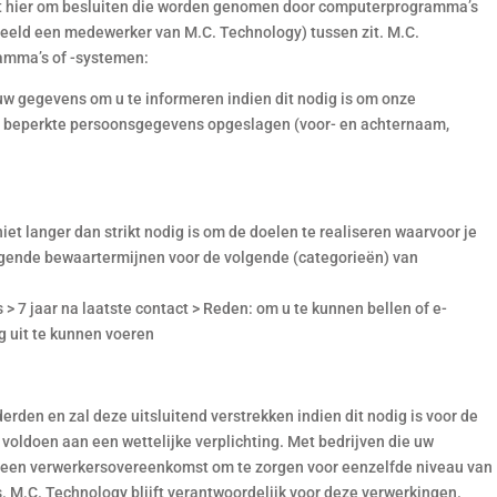
t hier om besluiten die worden genomen door computerprogramma’s
beeld een medewerker van M.C. Technology) tussen zit. M.C.
amma’s of -systemen:
 uw gegevens om u te informeren indien dit nodig is om onze
en beperkte persoonsgegevens opgeslagen (voor- en achternaam,
 langer dan strikt nodig is om de doelen te realiseren waarvoor je
gende bewaartermijnen voor de volgende (categorieën) van
7 jaar na laatste contact > Reden: om u te kunnen bellen of e-
g uit te kunnen voeren
rden en zal deze uitsluitend verstrekken indien dit nodig is voor de
voldoen aan een wettelijke verplichting. Met bedrijven die uw
j een verwerkersovereenkomst om te zorgen voor eenzelfde niveau van
. M.C. Technology blijft verantwoordelijk voor deze verwerkingen.