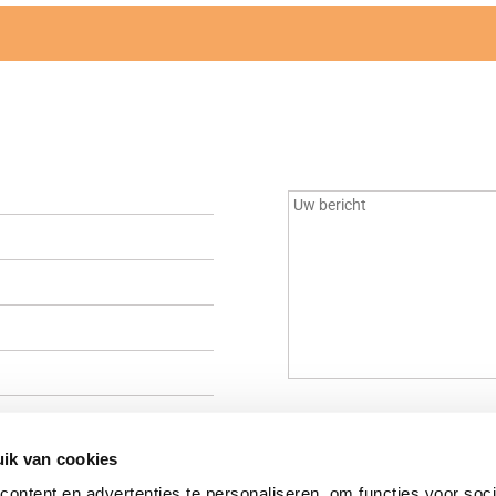
bovenstaande gegevens gebruikt om mij te informeren.
ik van cookies
ontent en advertenties te personaliseren, om functies voor soci