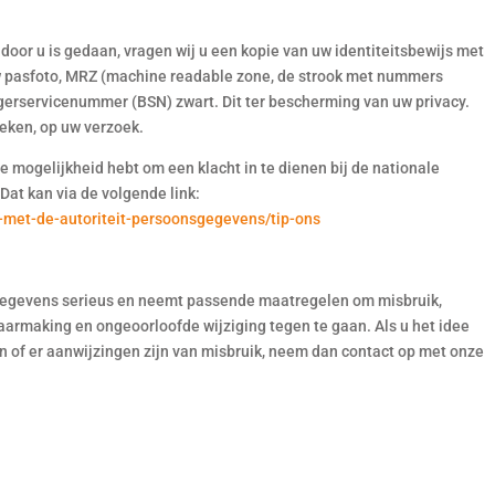
 door u is gedaan, vragen wij u een kopie van uw identiteitsbewijs met
uw pasfoto, MRZ (machine readable zone, de strook met nummers
erservicenummer (BSN) zwart. Dit ter bescherming van uw privacy.
eken, op uw verzoek.
de mogelijkheid hebt om een klacht in te dienen bij de nationale
Dat kan via de volgende link:
t-met-de-autoriteit-persoonsgegevens/tip-ons
egevens serieus en neemt passende maatregelen om misbruik,
rmaking en ongeoorloofde wijziging tegen te gaan. Als u het idee
jn of er aanwijzingen zijn van misbruik, neem dan contact op met onze