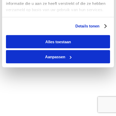
informatie die u aan ze heeft verstrekt of die ze hebben
verzameld op basis van uw gebruik van hun services.
1
Details tonen
Alles toestaan
Aanpassen